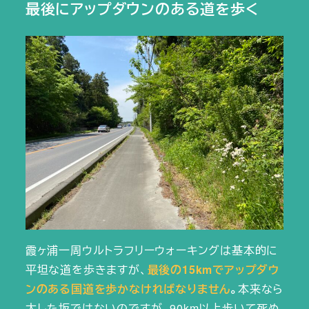
最後にアップダウンのある道を歩く
霞ヶ浦一周ウルトラフリーウォーキングは基本的に
平坦な道を歩きますが、
最後の15kmでアップダウ
ンのある国道を歩かなければなりません
。
本来なら
大した坂ではないのですが、90km以上歩いて死ぬ