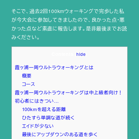
そこで、過去2回100kmウォーキングで完歩した私
が今大会に参加してきましたので、良かった点・悪
かった点など素直に報告します。是非最後までお読
みください。
Contents
[
hide
]
霞ヶ浦一周ウルトラウォーキングとは
概要
コース
霞ヶ浦一周ウルトラウォーキングは中上級者向け！
初心者にはきつい…
100kmを超える距離
ひたすら単調な道が続く
エイドが少ない
最後にアップダウンのある道を歩く