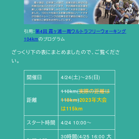
引用：
第4回 霞ヶ浦一周ウルトラフリーウォーキング
104km
のプログラム
ざっくり下の表にまとめましたので、ご覧くださ
い。
開催日
4/24(土)～25(日)
110km(
実際の距離は
距離
118km
)
2023年大会
は115km
スタート時間
4/24 10:00～
30時間(4/25 16:00 大