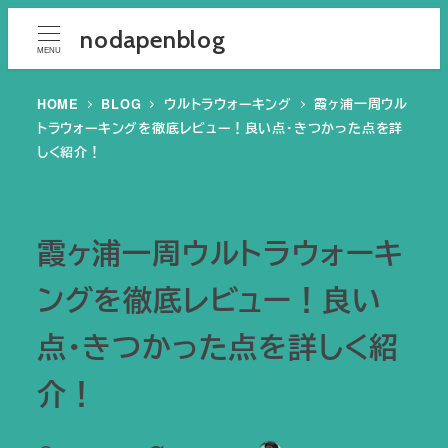
メ
nodapenblog
イ
MENU
ン
コ
HOME
BLOG
ウルトラウォーキング
霞ヶ浦一周ウル
トラウォーキングを徹底レビュー！良い点・きつかった点を詳
ン
しく紹介！
テ
ン
ツ
霞ヶ浦一周ウルトラウォーキ
へ
移
ングを徹底レビュー！良い
動
点・きつかった点を詳しく紹
介！