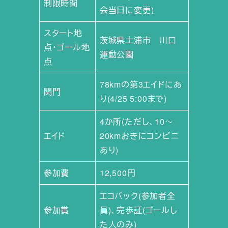
制限時間
会当日に変更)
スタート地
茨城県土浦市 川口
点・ゴール地
運動公園
点
78kmの第3エイドにあ
関門
り(4/25 5:00まで)
4か所(ただし、10～
エイド
20kmおきにコンビニ
あり)
参加費
12,500円
エコバック(参加者全
参加賞
員)、完歩証(ゴールし
た人のみ)