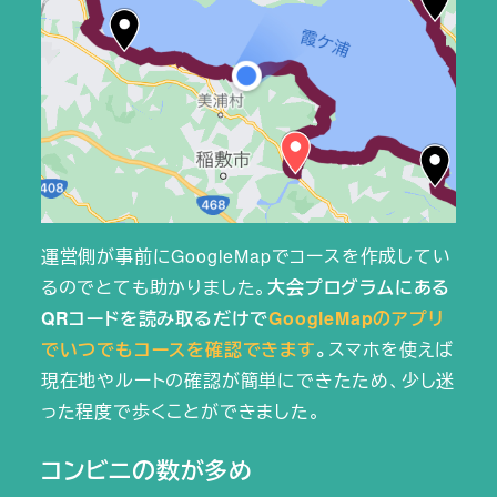
運営側が事前にGoogleMapでコースを作成してい
るのでとても助かりました。
大会プログラムにある
QRコードを読み取るだけで
GoogleMapのアプリ
でいつでもコースを確認できます
。
スマホを使えば
現在地やルートの確認が簡単にできたため、少し迷
った程度で歩くことができました。
コンビニの数が多め