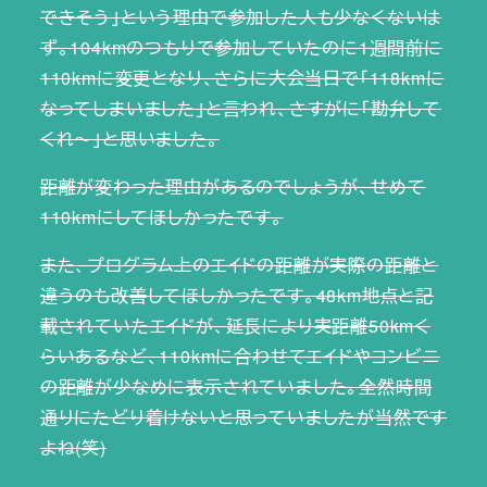
できそう」という理由で参加した人も少なくないは
ず。104kmのつもりで参加していたのに1週間前に
110kmに変更となり、さらに大会当日で「118kmに
なってしまいました」と言われ、さすがに「勘弁して
くれ～」と思いました。
距離が変わった理由があるのでしょうが、せめて
110kmにしてほしかったです。
また、プログラム上のエイドの距離が実際の距離と
違うのも改善してほしかったです。48km地点と記
載されていたエイドが、延長により実距離50kmく
らいあるなど、110kmに合わせてエイドやコンビニ
の距離が少なめに表示されていました。全然時間
通りにたどり着けないと思っていましたが当然です
よね(笑)