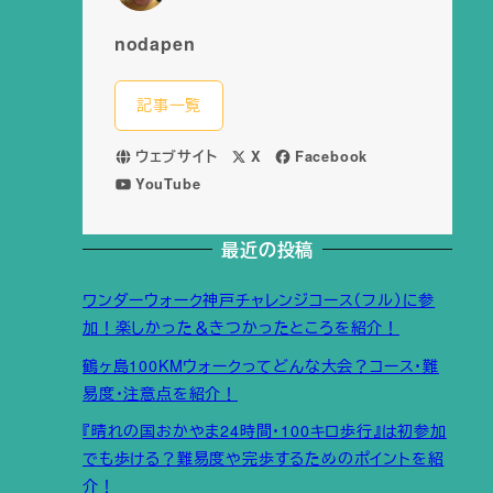
nodapen
記事一覧
ウェブサイト
X
Facebook
YouTube
最近の投稿
ワンダーウォーク神戸チャレンジコース（フル）に参
加！楽しかった＆きつかったところを紹介！
鶴ヶ島100KMウォークってどんな大会？コース・難
易度・注意点を紹介！
『晴れの国おかやま24時間・100キロ歩行』は初参加
でも歩ける？難易度や完歩するためのポイントを紹
介！