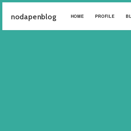
メ
イ
nodapenblog
HOME
PROFILE
B
ン
コ
ン
テ
ン
ツ
へ
移
動