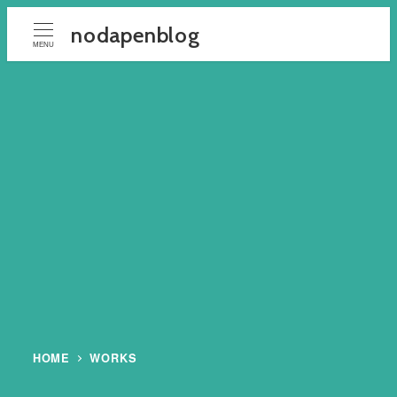
メ
nodapenblog
イ
MENU
ン
コ
ン
テ
ン
ツ
へ
移
動
HOME
WORKS