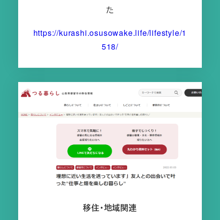
た
https://kurashi.osusowake.life/lifestyle/1
518/
移住・地域関連