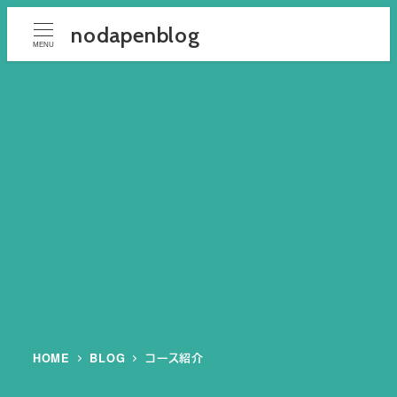
メ
nodapenblog
イ
MENU
ン
コ
ン
テ
ン
ツ
へ
移
動
HOME
BLOG
コース紹介